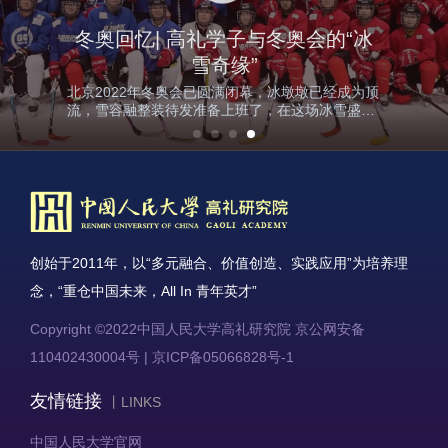
基本性账户对
冬奥回忆| 高礼学子与冬奥会的“冰
人民币仍有支
雪奇缘”
撑，无需过度
北京2022年冬奥会已圆满闭幕，冰墩墩已经成为顶
担忧人民币贬
流，雪容融整装待发准备上班了，在这场冰雪盛宴
值。
中“雪花”的故事还在继续。
创始于2011年，以“多元融合、价值创造、实践应用”为培养理
念，“重仓中国未来，All In 青年英才”
Copyright ©2022中国人民大学高礼研究院
京公网安备
110402430004号
|
京ICP备05066828号-1
友情链接
丨LINKS
中国人民大学官网