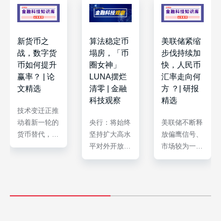
新货币之
算法稳定币
美联储紧缩
战，数字货
塌房，「币
步伐持续加
币如何提升
圈女神」
快，人民币
赢率？ | 论
LUNA摆烂
汇率走向何
文精选
清零 | 金融
方 ？| 研报
科技观察
精选
技术变迁正推
动着新一轮的
央行：将始终
美联储不断释
货币替代，引
坚持扩大高水
放偏鹰信号、
发居民支付工
平对外开放
市场较为一致
具的不断变
央行副行长陈
的加息预期导
革，央行数字
雨露：人民银
致美债利率快
货币（central
行表示会将稳
速上行至接近
bank digital
增长放在更加
3.0%。在欧
currency，
突出位置
洲、英国、日
CBDC）就是
银保监会：鼓
本较为宽松的