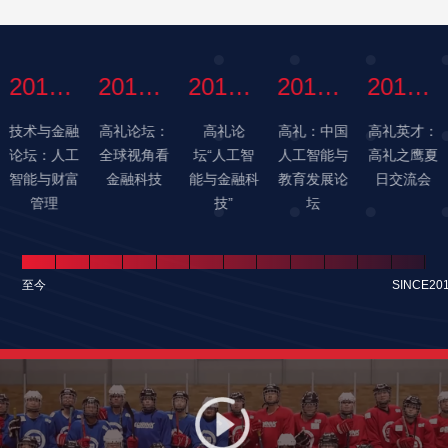
顺应技术进步
励商业养老资
货币政策预期
和时代变迁的
金投资符合国
下，美联储释
产物，为居民
家战略和产业
放的相对紧缩
2017-11-14
2017-10-30
2017-10-14
2017-09-05
2017-07-16
消费支付提供
政策的领域
预期支撑美元
了一种更高效
为资本市场和
走强，当前美
技术与金融
高礼论坛：
高礼论
高礼：中国
高礼英才：
快捷的工具，
科技创新提供
国经济形式强
论坛：人工
全球视角看
坛“人工智
人工智能与
高礼之鹰夏
深刻影响着居
支持
于其他国家也
智能与财富
金融科技
能与金融科
教育发展论
日交流会
民的消费生
券业版个人征
是美元走强的
管理
技”
坛
活。
信系统将上
原因之一。中
线，35万从业
美利差倒挂并
人员纳入线上
不会对人民币
监管
汇率产生较大
至今
SINCE20
影响，但由于
美元强势，且
国内供应链受
到疫情干扰，
人民币汇率将
在短期内面临
贬值压力，但